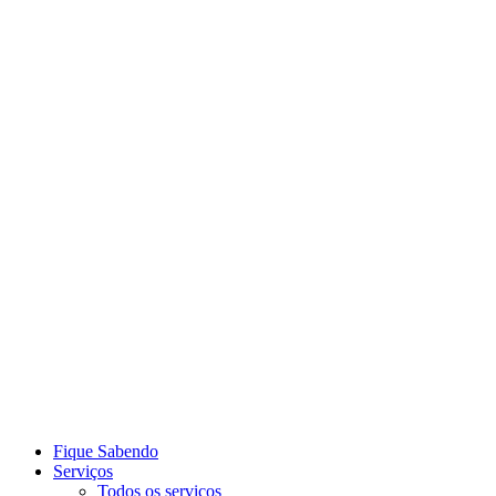
Link para o Youtube
Link para o Whatsapp
Fique Sabendo
Serviços
Todos os serviços