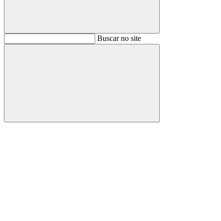
Buscar
Buscar no site
Buscar
Aumentar fonte
Diminuir fonte