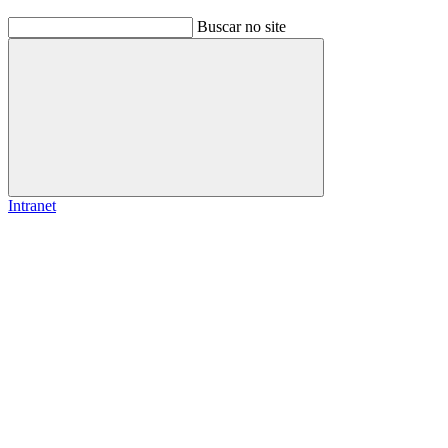
Buscar no site
Buscar
Intranet
Link para o Facebook
Link para o Instagram