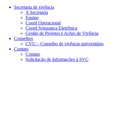
Conteúdo principal
Menu principal
Rodapé
Secretaria de vivência
A Secretaria
Equipe
Coord Operacional
Coord Segurança Eletrônica
Gestão de Projetos e Ações de Vivência
Conselhos
CVU – Conselho de vivência universitário
Contato
Contato
Solicitação de Informações à SVC
Aumentar fonte
Diminuir fonte