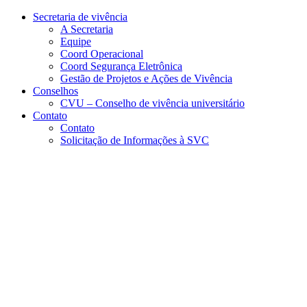
Conteúdo principal
Menu principal
Rodapé
Secretaria de vivência
A Secretaria
Equipe
Coord Operacional
Coord Segurança Eletrônica
Gestão de Projetos e Ações de Vivência
Conselhos
CVU – Conselho de vivência universitário
Contato
Contato
Solicitação de Informações à SVC
Aumentar fonte
Diminuir fonte