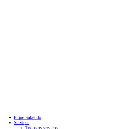
Link para o Youtube
Link para o Whatsapp
Fique Sabendo
Serviços
Todos os serviços