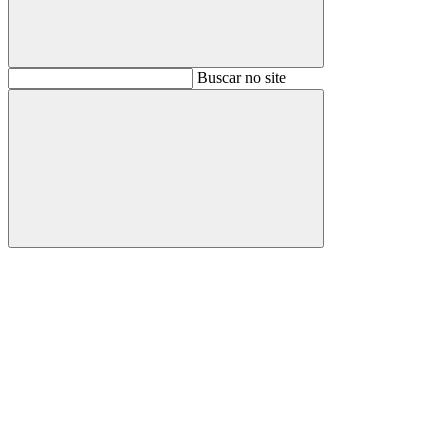
Buscar
Buscar no site
Buscar
Aumentar fonte
Diminuir fonte