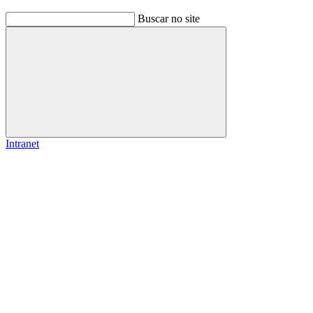
Buscar no site
Buscar
Intranet
Link para o Facebook
Link para o Instagram