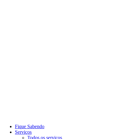
Link para o Youtube
Link para o Whatsapp
Fique Sabendo
Serviços
Todos os serviços