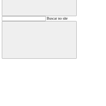
Buscar
Buscar no site
Buscar
Aumentar fonte
Diminuir fonte