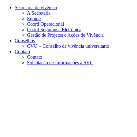
Conteúdo principal
Menu principal
Rodapé
Secretaria de vivência
A Secretaria
Equipe
Coord Operacional
Coord Segurança Eletrônica
Gestão de Projetos e Ações de Vivência
Conselhos
CVU – Conselho de vivência universitário
Contato
Contato
Solicitação de Informações à SVC
Aumentar fonte
Diminuir fonte