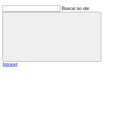
Buscar no site
Buscar
Intranet
Link para o Facebook
Link para o Instagram